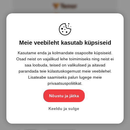
Meie veebileht kasutab küpsiseid
Meie tootespetsialistid
on valmis Sind nõustama
Kasutame enda ja kolmandate osapoolte küpsiseid.
Osad neist on vajalikud lehe toimimiseks ning neist ei
Tallinn
saa loobuda, teised on valikulised ja aitavad
+372 5199 9799
parandada teie külastuskogemust meie veebilehel.
+372 5650 0509
Lisateabe saamiseks palun lugege meie
Tartu
privaatsuspoliitikat
.
+372 5199 9304
Kirjuta meile
Nõustu ja jätka
info@veltmotocenter.ee
Keeldu ja sulge
SAADA PÄRING