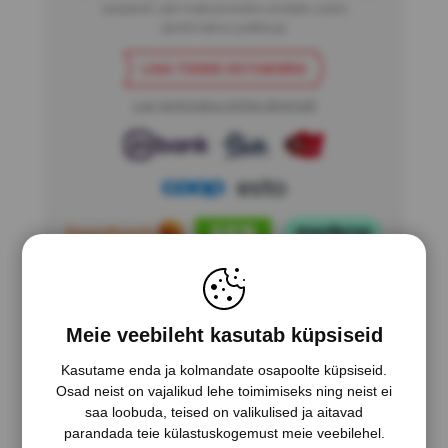
seejärel vali makseviisiks endale sobiv
järelmaksu pakkuja
LISA TOODE OSTUKORVI
Loe järelmaksu kohta lähemalt
Kiire liising ettevõtjatele
Meie veebileht kasutab küpsiseid
Kasutame enda ja kolmandate osapoolte küpsiseid.
Osad neist on vajalikud lehe toimimiseks ning neist ei
saa loobuda, teised on valikulised ja aitavad
parandada teie külastuskogemust meie veebilehel.