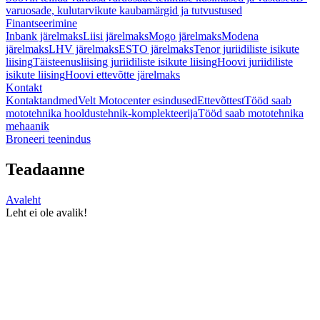
varuosade, kulutarvikute kaubamärgid ja tutvustused
Finantseerimine
Inbank järelmaks
Liisi järelmaks
Mogo järelmaks
Modena
järelmaks
LHV järelmaks
ESTO järelmaks
Tenor juriidiliste isikute
liising
Täisteenusliising juriidiliste isikute liising
Hoovi juriidiliste
isikute liising
Hoovi ettevõtte järelmaks
Kontakt
Kontaktandmed
Velt Motocenter esindused
Ettevõttest
Tööd saab
mototehnika hooldustehnik-komplekteerija
Tööd saab mototehnika
mehaanik
Broneeri teenindus
Teadaanne
Avaleht
Leht ei ole avalik!