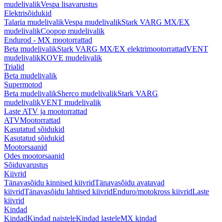
mudelivalik
Vespa lisavarustus
Elektrisõidukid
Talaria mudelivalik
Vespa mudelivalik
Stark VARG MX/EX
mudelivalik
Coopop mudelivalik
Endurod - MX mootorrattad
Beta mudelivalik
Stark VARG MX/EX elektrimootorrattad
VENT
mudelivalik
KOVE mudelivalik
Trialid
Beta mudelivalik
Supermotod
Beta mudelivalik
Sherco mudelivalik
Stark VARG
mudelivalik
VENT mudelivalik
Laste ATV ja mootorrattad
ATV
Mootorrattad
Kasutatud sõidukid
Kasutatud sõidukid
Mootorsaanid
Odes mootorsaanid
Sõiduvarustus
Kiivrid
Tänavasõidu kinnised kiivrid
Tänavasõidu avatavad
kiivrid
Tänavasõidu lahtised kiivrid
Enduro/motokross kiivrid
Laste
kiivrid
Kindad
Kindad
Kindad naistele
Kindad lastele
MX kindad