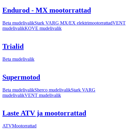
Endurod - MX mootorrattad
Beta mudelivalik
Stark VARG MX/EX elektrimootorrattad
VENT
mudelivalik
KOVE mudelivalik
Trialid
Beta mudelivalik
Supermotod
Beta mudelivalik
Sherco mudelivalik
Stark VARG
mudelivalik
VENT mudelivalik
Laste ATV ja mootorrattad
ATV
Mootorrattad