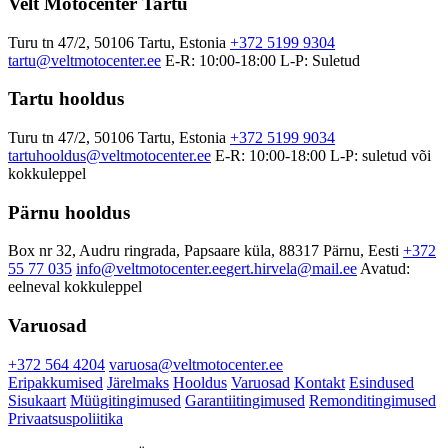
Velt Motocenter Tartu
Turu tn 47/2, 50106 Tartu, Estonia
+372 5199 9304
tartu@veltmotocenter.ee
E-R: 10:00-18:00
L-P: Suletud
Tartu hooldus
Turu tn 47/2, 50106 Tartu, Estonia
+372 5199 9034
tartuhooldus@veltmotocenter.ee
E-R: 10:00-18:00
L-P: suletud või
kokkuleppel
Pärnu hooldus
Box nr 32, Audru ringrada, Papsaare küla, 88317 Pärnu, Eesti
+372
55 77 035
info@veltmotocenter.ee
gert.hirvela@mail.ee
Avatud:
eelneval kokkuleppel
Varuosad
+372 564 4204
varuosa@veltmotocenter.ee
Eripakkumised
Järelmaks
Hooldus
Varuosad
Kontakt
Esindused
Sisukaart
Müügitingimused
Garantiitingimused
Remonditingimused
Privaatsuspoliitika