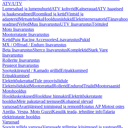
ATV/UTV
Lumesahad ja lumepuhurid
ATV kohvrid
Kaitserauad
ATV haagised
ja haakeseadmed
Roomikud ja ketid
Vintsid ja
adapterid
Metsatehnika
Hooldusniidukid
Elektrigeneraatorid
Tänavahoo
seadmed
Veljed
Muu lisavarustus
UTV lisavarustus
Töötuled
Moto lisavarustus
Mootorrataste lisavarustus
Ketid
Puig Racing Accessories
Lisavarustus
Pukid
MX / Offroad / Enduro lisavarustus
Beta lisavarustus
Sherco lisavarustus
Komplektid
Stark Varg
lisavarustus
Rollerite lisavarustus
Peugeot lisavarustus
Soojuskiirgurid / Kamado grillid
Eripakkumised
Eripakkumised
Elektritõukerattad
Tule proovisõidule
Elektrisõidukid
Mootorrattad
Rollerid
Endurod
Trialid
Mootorsaanid
Motohooldus
Hoolduskeskused
Hoolduse hinnakiri
Elektritõukerataste
hooldus
Meie pakutavad teenused
Kohapeal olevad
varuosad
Avariijärgsed toimingud ja remont
Hoiatus AP Motost ostes
Aprilia, Vespa, Moto Guzzi
Kasulik teada, tehniline info
Talaria
elektrirataste hooldus
Varuosad
Soovin tellida varuosa
Varuosade tellimise küsimused ja vastused
B-