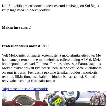
Kui Sul tekib pretensioone e-poest ostetud kaubaga, on Sul õigus
kaup tagastada 14 päeva jooksul.
Maksa turvaliselt!
Professionaalsus aastast 1998
Velt Motocenter on suurte kogemustega mototehnika ettevõtte. Me
hooldame ja remondime mototehnikat, rollereid ning ATV-d. Meie
hooldepunktid asuvad Tallinna, Tartu esindustes ja Pärnu-Jaagupis.
Meid tuntakse eeskätt kvaliteetse teenuse poolest. Meie kliendibaas
on suur ja püsiv. Teenusena pakume tehnika hooldust, mootorite
remonti, liiklusõnnetuste kahjude hindamisi, taastamisi. Samuti
rehvivahetustöid ja tasakaalustamist.
Jälgi meie uudiseid Facebookis