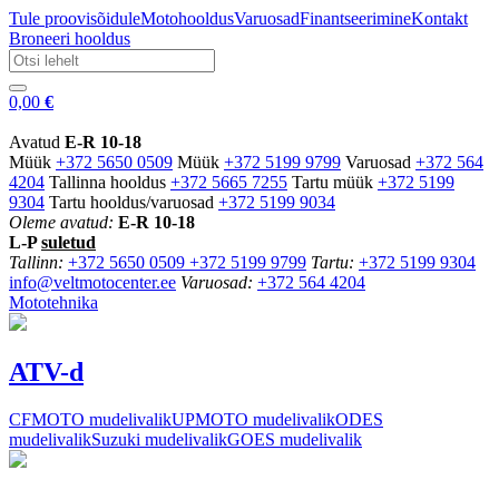
Tule proovisõidule
Motohooldus
Varuosad
Finantseerimine
Kontakt
Broneeri hooldus
0,00
€
Avatud
E-R 10-18
Müük
+372 5650 0509
Müük
+372 5199 9799
Varuosad
+372 564
4204
Tallinna hooldus
+372 5665 7255
Tartu müük
+372 5199
9304
Tartu hooldus/varuosad
+372 5199 9034
Oleme avatud:
E-R 10-18
L-P
suletud
Tallinn:
+372 5650 0509
+372 5199 9799
Tartu:
+372 5199 9304
info@veltmotocenter.ee
Varuosad:
+372 564 4204
Mototehnika
ATV-d
CFMOTO mudelivalik
UPMOTO mudelivalik
ODES
mudelivalik
Suzuki mudelivalik
GOES mudelivalik