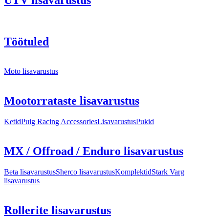
UTV lisavarustus
Töötuled
Moto lisavarustus
Mootorrataste lisavarustus
Ketid
Puig Racing Accessories
Lisavarustus
Pukid
MX / Offroad / Enduro lisavarustus
Beta lisavarustus
Sherco lisavarustus
Komplektid
Stark Varg
lisavarustus
Rollerite lisavarustus