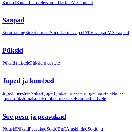
Kindad
Kindad naistele
Kindad lastele
MX kindad
Saapad
Sport-racing
Street-cruiser
Street
Laste saapad
ATV saapad
MX saapad
Püksid
Püksid naistele
Püksid meestele
Joped ja kombed
Joped meestele
Nahast joped-püksid meestele
Joped naistele
Nahast
joped-püksid naistele
Kombed meestele
Kombed naistele
Soe pesu ja peasukad
Pluusid
Püksid
Peasukad
Sokid
Buff
Aluskindad
Sokid ja