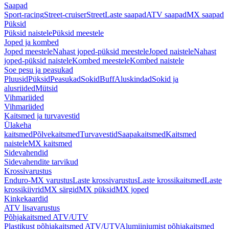
Saapad
Sport-racing
Street-cruiser
Street
Laste saapad
ATV saapad
MX saapad
Püksid
Püksid naistele
Püksid meestele
Joped ja kombed
Joped meestele
Nahast joped-püksid meestele
Joped naistele
Nahast
joped-püksid naistele
Kombed meestele
Kombed naistele
Soe pesu ja peasukad
Pluusid
Püksid
Peasukad
Sokid
Buff
Aluskindad
Sokid ja
alusriided
Mütsid
Vihmariided
Vihmariided
Kaitsmed ja turvavestid
Ülakeha
kaitsmed
Põlvekaitsmed
Turvavestid
Saapakaitsmed
Kaitsmed
naistele
MX kaitsmed
Sidevahendid
Sidevahendite tarvikud
Krossivarustus
Enduro-MX varustus
Laste krossivarustus
Laste krossikaitsmed
Laste
krossikiivrid
MX särgid
MX püksid
MX joped
Kinkekaardid
ATV lisavarustus
Põhjakaitsmed ATV/UTV
Plastikust põhjakaitsmed ATV/UTV
Alumiiniumist põhjakaitsmed