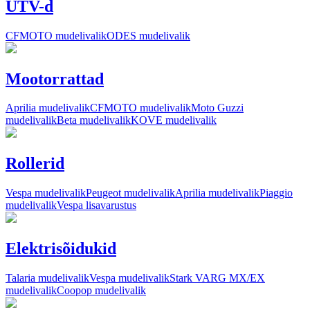
UTV-d
CFMOTO mudelivalik
ODES mudelivalik
Mootorrattad
Aprilia mudelivalik
CFMOTO mudelivalik
Moto Guzzi
mudelivalik
Beta mudelivalik
KOVE mudelivalik
Rollerid
Vespa mudelivalik
Peugeot mudelivalik
Aprilia mudelivalik
Piaggio
mudelivalik
Vespa lisavarustus
Elektrisõidukid
Talaria mudelivalik
Vespa mudelivalik
Stark VARG MX/EX
mudelivalik
Coopop mudelivalik