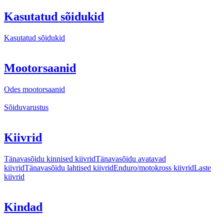
Kasutatud sõidukid
Kasutatud sõidukid
Mootorsaanid
Odes mootorsaanid
Sõiduvarustus
Kiivrid
Tänavasõidu kinnised kiivrid
Tänavasõidu avatavad
kiivrid
Tänavasõidu lahtised kiivrid
Enduro/motokross kiivrid
Laste
kiivrid
Kindad