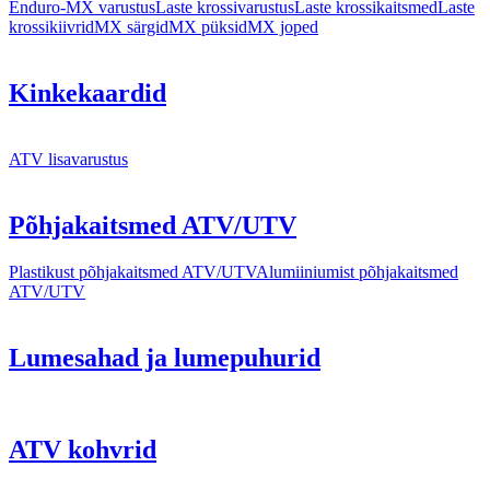
Enduro-MX varustus
Laste krossivarustus
Laste krossikaitsmed
Laste
krossikiivrid
MX särgid
MX püksid
MX joped
Kinkekaardid
ATV lisavarustus
Põhjakaitsmed ATV/UTV
Plastikust põhjakaitsmed ATV/UTV
Alumiiniumist põhjakaitsmed
ATV/UTV
Lumesahad ja lumepuhurid
ATV kohvrid