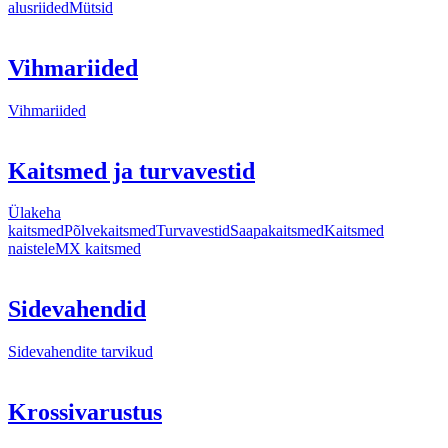
alusriided
Mütsid
Vihmariided
Vihmariided
Kaitsmed ja turvavestid
Ülakeha
kaitsmed
Põlvekaitsmed
Turvavestid
Saapakaitsmed
Kaitsmed
naistele
MX kaitsmed
Sidevahendid
Sidevahendite tarvikud
Krossivarustus