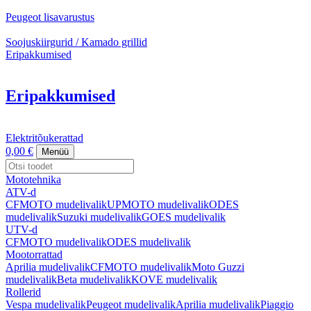
Peugeot lisavarustus
Soojuskiirgurid / Kamado grillid
Eripakkumised
Eripakkumised
Elektritõukerattad
0,00 €
Menüü
Mototehnika
ATV-d
CFMOTO mudelivalik
UPMOTO mudelivalik
ODES
mudelivalik
Suzuki mudelivalik
GOES mudelivalik
UTV-d
CFMOTO mudelivalik
ODES mudelivalik
Mootorrattad
Aprilia mudelivalik
CFMOTO mudelivalik
Moto Guzzi
mudelivalik
Beta mudelivalik
KOVE mudelivalik
Rollerid
Vespa mudelivalik
Peugeot mudelivalik
Aprilia mudelivalik
Piaggio