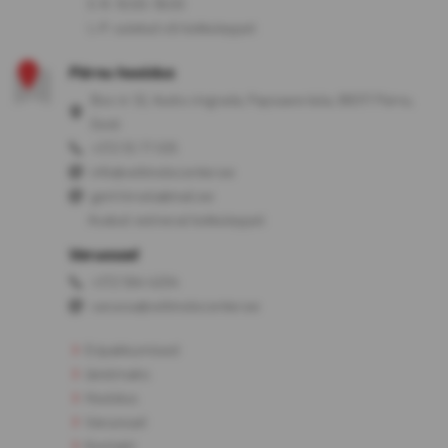
E-R: 10:00-18:00
L-P: suletud või kokkuleppel
Pärnu hooldus
Box nr 32, Audru ringrada, Papsaare küla, 88317 Pärnu,
Eesti
+372 55 77 035
info@veltmotocenter.ee
gert.hirvela@mail.ee
Avatud: eelneval kokkuleppel
Varuosad
+372 564 4204
varuosa@veltmotocenter.ee
Eripakkumised
Järelmaks
Hooldus
Varuosad
Kontakt