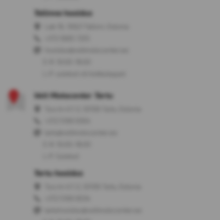
Tallinna hooldus
Laki 16, 10621 Tallinn, Estonia
+372 5665 7255
hooldus@veltmotocenter.ee
E-R: 10:00-18:00
L-P: suletud või kokkuleppel
Velt Motocenter Tartu
Turu tn 47/2, 50106 Tartu, Estonia
+372 5199 9304
tartu@veltmotocenter.ee
E-R: 10:00-18:00
L-P: Suletud
Tartu hooldus
Turu tn 47/2, 50106 Tartu, Estonia
+372 5199 9034
tartuhooldus@veltmotocenter.ee