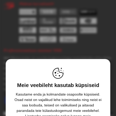
Maksa turvaliselt!
Professionaalsus aastast 1998
Velt Motocenter on suurte kogemustega mototehnika ettevõtte.
Me hooldame ja remondime mototehnikat, rollereid ning ATV-d.
Meie hooldepunktid asuvad Tallinna, Tartu esindustes ja Pärnu-
Jaagupis. Meid tuntakse eeskätt kvaliteetse teenuse poolest.
Meie kliendibaas on suur ja püsiv. Teenusena pakume tehnika
hooldust, mootorite remonti, liiklusõnnetuste kahjude hindamisi,
Meie veebileht kasutab küpsiseid
taastamisi. Samuti rehvivahetustöid ja tasakaalustamist.
Kasutame enda ja kolmandate osapoolte küpsiseid.
Osad neist on vajalikud lehe toimimiseks ning neist ei
Jälgi meie uudiseid Facebookis
saa loobuda, teised on valikulised ja aitavad
parandada teie külastuskogemust meie veebilehel.
Lisateabe saamiseks palun lugege meie