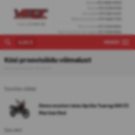
Müük
+372 5650 0509
Müük
+372 5199 9799
Varuosad
+372 564 4204
Tallinna hooldus
+372 5665 7255
Avatud
E-R 10-18
Tartu müük
+372 5199 9304
Tartu hooldus/varuosad
+372 5199 9034
0,00 €
MENÜÜ
Küsi proovisõidu võimalust
Küsi proovisõidu võimalust
Soovitav sõiduk
Demo mootorratas Aprilia Tuareg 660 E5
Martian Red
Sinu nimi