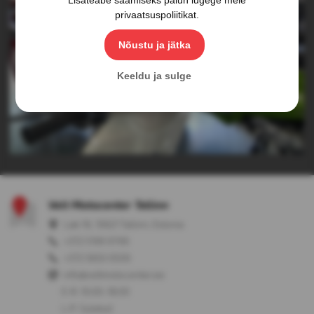
privaatsuspoliitikat
.
Nõustu ja jätka
Keeldu ja sulge
Velt Motocenter Tallinn
Laki 16, 10621 Tallinn, Estonia
+372 5199 9799
+372 5650 0509
info@veltmotocenter.ee
E-R: 10:00-18:00
L-P: Suletud