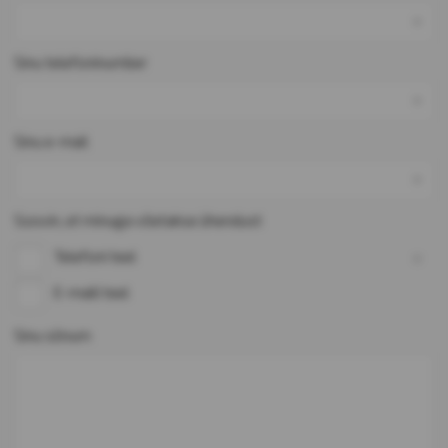
*
Sinu telefoninumber
*
Sinu e-mail
*
Soovin, et minuga võetakse ühendust
*
Telefoni teel
E-maili teel
Sinu sõnum