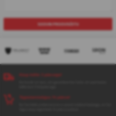
SOOVIN PROOVISÕITU
Kaup kätte 3 päevaga!
Kui toode on laos, siis garanteerime Sulle, et saad kauba
kätte kuni 3 tööpäevaga.
Tagastamisõigus 14 päeva!
Kui Sul tekib pretensioone e-poest ostetud kaubaga, on Sul
õigus kaup tagastada 14 päeva jooksul.