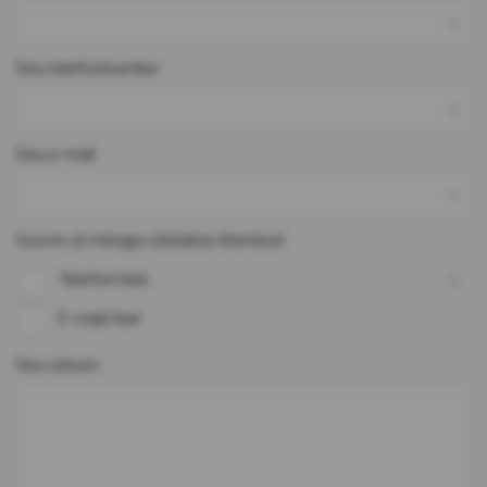
*
Sinu telefoninumber
*
Sinu e-mail
*
Soovin, et minuga võetakse ühendust
*
Telefoni teel
E-maili teel
Sinu sõnum