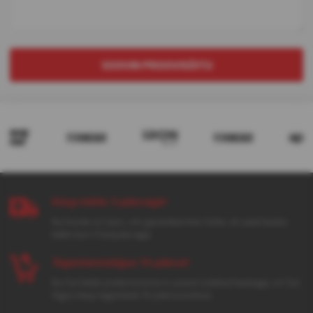
SOOVIN PROOVISÕITU
Kaup kätte 3 päevaga!
Kui toode on laos, siis garanteerime Sulle, et saad kauba
kätte kuni 3 tööpäevaga.
Tagastamisõigus 14 päeva!
Kui Sul tekib pretensioone e-poest ostetud kaubaga, on Sul
õigus kaup tagastada 14 päeva jooksul.