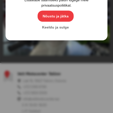
privaatsuspoliitikat
.
Nõustu ja jätka
Keeldu ja sulge
Velt Motocenter Tallinn
Laki 16, 10621 Tallinn, Estonia
+372 5199 9799
+372 5650 0509
info@veltmotocenter.ee
E-R: 10:00-18:00
L-P: Suletud