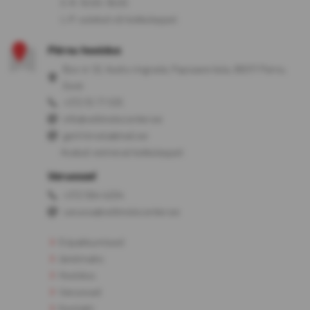
E-R: 10:00-18:00
L-P: suletud või kokkuleppel
Pärnu hooldus
Box nr 32, Audru ringrada, Papsaare küla, 88317 Pärnu,
Eesti
+372 55 77 035
info@veltmotocenter.ee
gert.hirvela@mail.ee
Avatud: eelneval kokkuleppel
Varuosad
+372 564 4204
varuosa@veltmotocenter.ee
Eripakkumised
Järelmaks
Hooldus
Varuosad
Kontakt