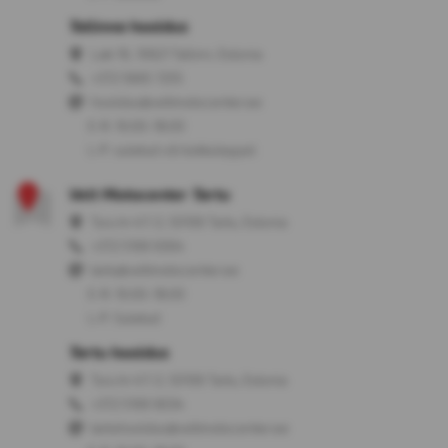
Tallinna hooldus
Laki 16, 10621 Tallinn, Estonia
+372 5665 7255
hooldus@veltmotocenter.ee
E-R: 10:00-18:00
L-P: suletud või kokkuleppel
Velt Motocenter Tartu
Turu tn 47/2, 50106 Tartu, Estonia
+372 5199 9304
tartu@veltmotocenter.ee
E-R: 10:00-18:00
L-P: Suletud
Tartu hooldus
Turu tn 47/2, 50106 Tartu, Estonia
+372 5199 9034
tartuhooldus@veltmotocenter.ee