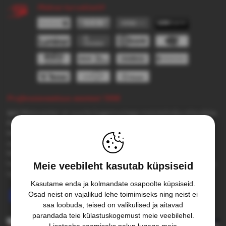
Maksa turvaliselt!
Professionaalsus aastast 1998
Velt Motocenter on suurte kogemustega mototehnika ettevõtte.
Me hooldame ja remondime mototehnikat, rollereid ning ATV-d.
Meie hooldepunktid asuvad Tallinna, Tartu esindustes ja Pärnu-
Jaagupis. Meid tuntakse eeskätt kvaliteetse teenuse poolest.
Meie kliendibaas on suur ja püsiv. Teenusena pakume tehnika
hooldust, mootorite remonti, liiklusõnnetuste kahjude hindamisi,
Meie veebileht kasutab küpsiseid
taastamisi. Samuti rehvivahetustöid ja tasakaalustamist.
Kasutame enda ja kolmandate osapoolte küpsiseid.
Osad neist on vajalikud lehe toimimiseks ning neist ei
Jälgi meie uudiseid Facebookis
saa loobuda, teised on valikulised ja aitavad
parandada teie külastuskogemust meie veebilehel.
Lisateabe saamiseks palun lugege meie