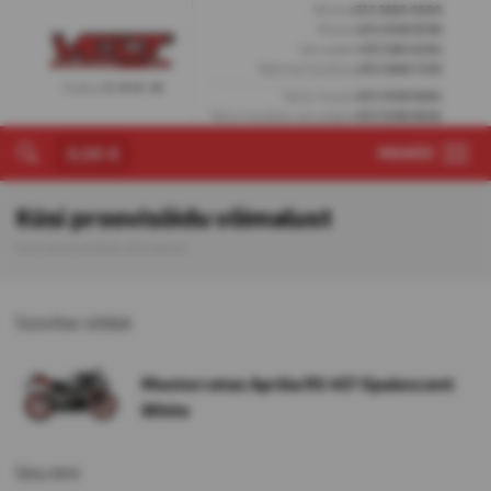
Müük
+372 5650 0509
Müük
+372 5199 9799
Varuosad
+372 564 4204
Tallinna hooldus
+372 5665 7255
Avatud
E-R 10-18
Tartu müük
+372 5199 9304
Tartu hooldus/varuosad
+372 5199 9034
0,00 €
MENÜÜ
Küsi proovisõidu võimalust
Küsi proovisõidu võimalust
Soovitav sõiduk
Mootorratas Aprilia RS 457 Opalescent
White
Sinu nimi