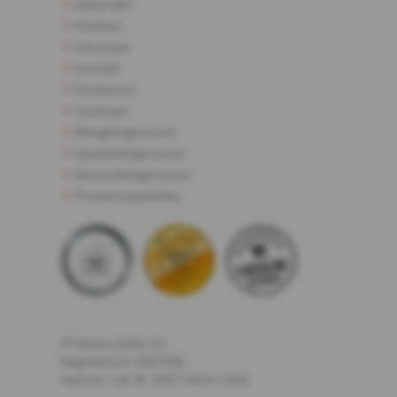
Järelmaks
Hooldus
Varuosad
Kontakt
Esindused
Sisukaart
Müügitingimused
Garantiitingimused
Remonditingimused
Privaatsuspoliitika
HT Motors Baltic OÜ
Registrikood: 12027398
Aadress: Laki 16, 10621 Tallinn, Eesti