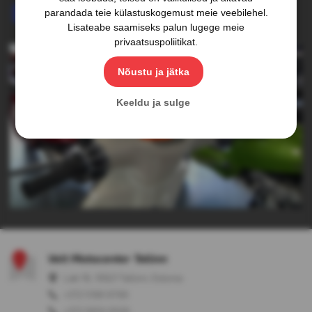
Jälgi meie uudiseid Facebookis
parandada teie külastuskogemust meie veebilehel.
Lisateabe saamiseks palun lugege meie
privaatsuspoliitikat
.
Nõustu ja jätka
Keeldu ja sulge
Velt Motocenter Tallinn
Laki 16, 10621 Tallinn, Estonia
+372 5199 9799
+372 5650 0509