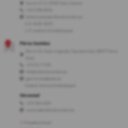
Turu tn 47/2, 50106 Tartu, Estonia
+372 5199 9034
tartuhooldus@veltmotocenter.ee
E-R: 10:00-18:00
L-P: suletud või kokkuleppel
Pärnu hooldus
Box nr 32, Audru ringrada, Papsaare küla, 88317 Pärnu,
Eesti
+372 55 77 035
info@veltmotocenter.ee
gert.hirvela@mail.ee
Avatud: eelneval kokkuleppel
Varuosad
+372 564 4204
varuosa@veltmotocenter.ee
Eripakkumised