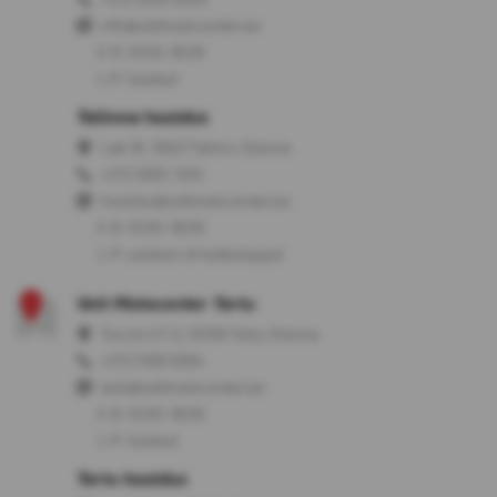
info@veltmotocenter.ee
E-R: 10:00-18:00
L-P: Suletud
Tallinna hooldus
Laki 16, 10621 Tallinn, Estonia
+372 5665 7255
hooldus@veltmotocenter.ee
E-R: 10:00-18:00
L-P: suletud või kokkuleppel
Velt Motocenter Tartu
Turu tn 47/2, 50106 Tartu, Estonia
+372 5199 9304
tartu@veltmotocenter.ee
E-R: 10:00-18:00
L-P: Suletud
Tartu hooldus