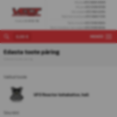
Müük
+372 5650 0509
Müük
+372 5199 9799
Varuosad
+372 564 4204
Tallinna hooldus
+372 5665 7255
Avatud
E-R 10-18
Tartu müük
+372 5199 9304
Tartu hooldus/varuosad
+372 5199 9034
0,00 €
MENÜÜ
Edasta toote päring
Edasta toote päring
Valitud toode
UFO Reactor kehakaitse, hall
Sinu nimi