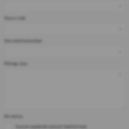
*
Sinu e-mail
*
Sinu telefoninumber
*
Päringu sisu
*
Kiirvastus
Soovin saada kiirvastust telefoni teel