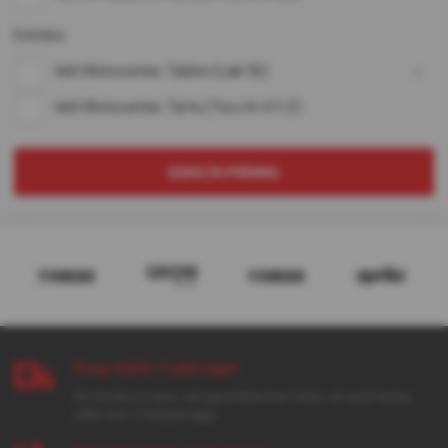
Esindus
*
Velt Motocenter, Tallinn (Laki 16)
Velt Motocenter, Tartu (Turu tn 47/2)
EDASTA PÄRING
Kaup kätte 3 päevaga!
Kui toode on laos, siis garanteerime Sulle, et saad kauba
kätte kuni 3 tööpäevaga.